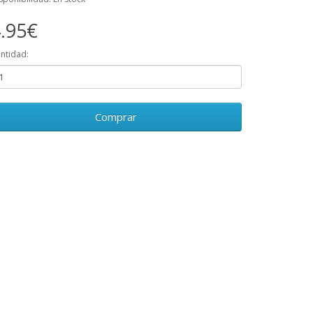
.95€
ntidad:
Comprar