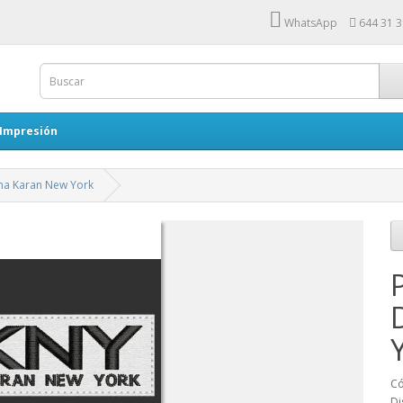
WhatsApp
644 31 3
 Impresión
a Karan New York
Có
Di