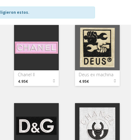
ligieron estos.
Chanel II
Deus ex machina
4.95€
4.95€