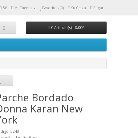
9 58
Mi Cuenta
Favoritos (0)
Su Cesta
Pagar
0 Artículo(s) - 0.00€
Parche Bordado
Donna Karan New
York
digo: 5243
sponibilidad: En Stock