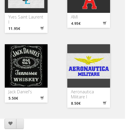
Yves Saint Laurent
AMI
I
4.95€
11.95€
Jack Daniel's
Aeronautica
Militare I
5.50€
8.50€