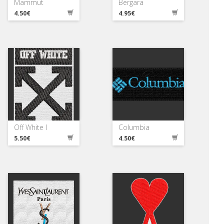
Mammut
Bergara
4.50€
4.95€
Off White I
Columbia
5.50€
4.50€