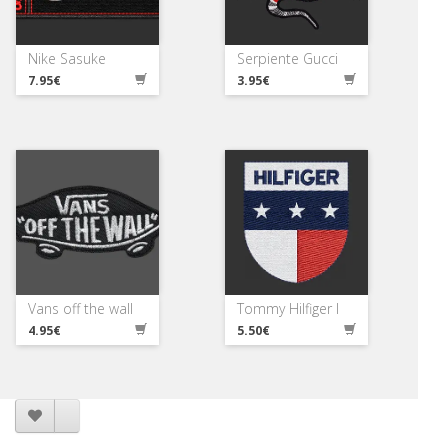
Nike Sasuke
Serpiente Gucci
7.95€
3.95€
Vans off the wall
Tommy Hilfiger I
4.95€
5.50€