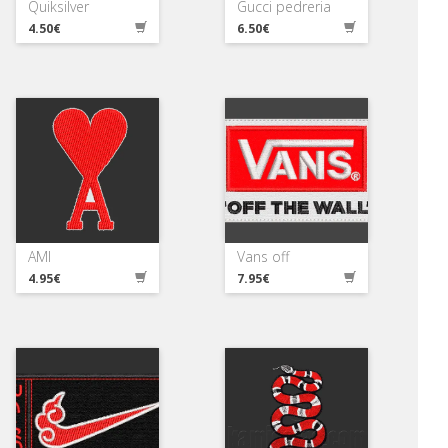
Quiksilver
Gucci pedreria
4.50€
6.50€
AMI
Vans off
4.95€
7.95€