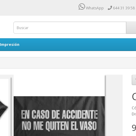
WhatsApp
644 31 39 58
 Impresión
Có
Di
9