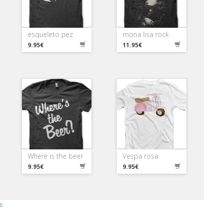
esqueleto pez
mona lisa rock
9.95€
11.95€
Where is the beer
Vespa rosa
9.95€
9.95€
s