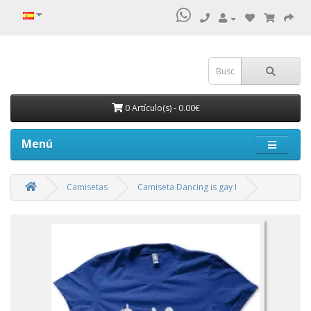
0 Artículo(s) - 0.00€
Menú
Camisetas
Camiseta Dancing is gay I