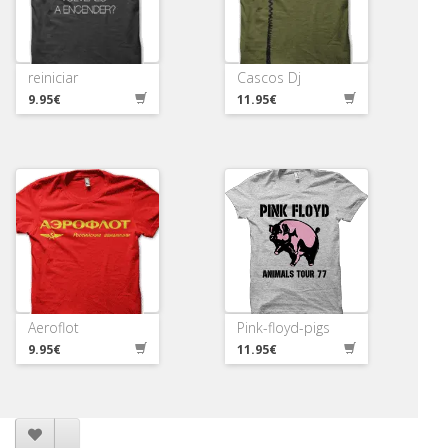
reiniciar
Cascos Dj
9.95€
11.95€
Aeroflot
Pink-floyd-pigs
9.95€
11.95€