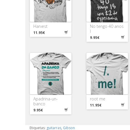
Harvest
No tengo 40 anos
I
11.95€
9.95€
Apadrina-un-
root me
banco
11.95€
9.95€
Etiquetas:
guitarras
,
Gibson