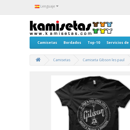
Lenguaje
Camisetas
Bordados
Top-10
Servicios de
Camisetas
Camiseta Gibson les paul