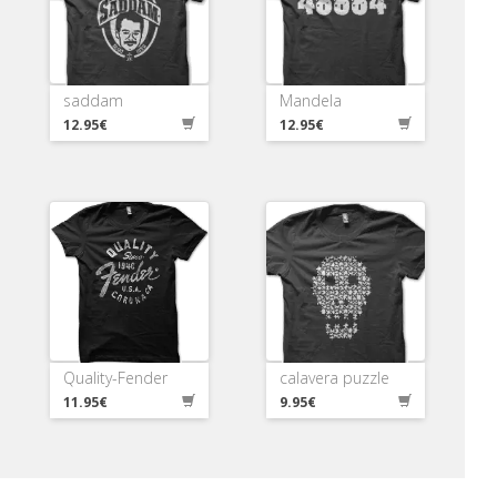
saddam
Mandela
12.95€
12.95€
Quality-Fender
calavera puzzle
11.95€
9.95€