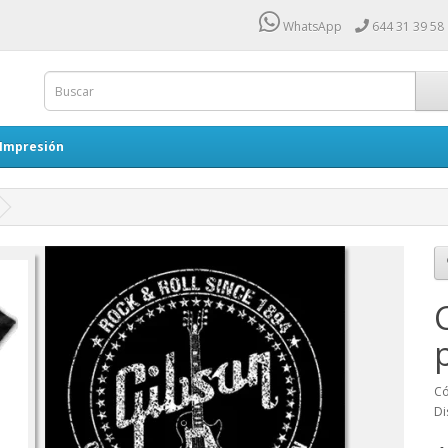
WhatsApp
644 31 39 58
 Impresión
Có
Di