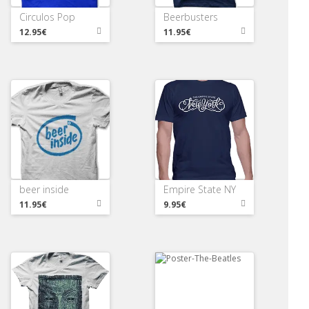
Circulos Pop
Beerbusters
12.95€
11.95€
beer inside
Empire State NY
11.95€
9.95€