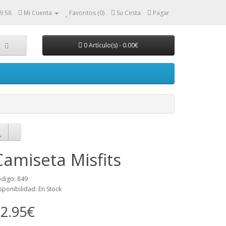
9 58
Mi Cuenta
Favoritos (0)
Su Cesta
Pagar
0 Artículo(s) - 0.00€
Camiseta Misfits
digo: 849
sponibilidad: En Stock
2.95€