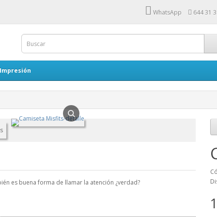
WhatsApp
644 31 3
 Impresión
Có
Di
bién es buena forma de llamar la atención ¿verdad?
1