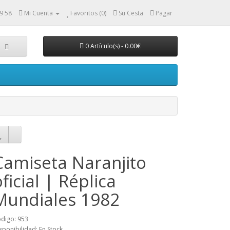
9 58
Mi Cuenta
Favoritos (0)
Su Cesta
Pagar
0 Artículo(s) - 0.00€
Camiseta Naranjito
oficial | Réplica
Mundiales 1982
digo: 953
sponibilidad: En Stock