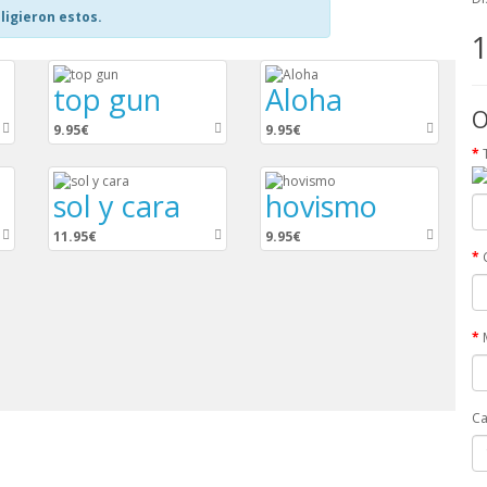
ligieron estos.
1
top gun
Aloha
O
9.95€
9.95€
sol y cara
hovismo
11.95€
9.95€
Ca