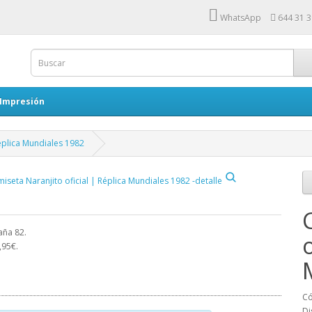
WhatsApp
644 31 3
 Impresión
Réplica Mundiales 1982
paña 82.
,95€.
Có
Di