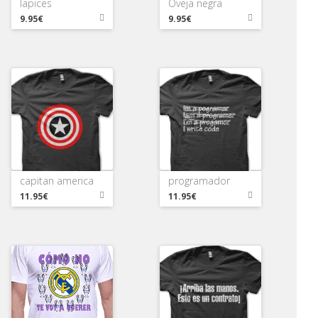
lapices
Oveja negra
9.95€
9.95€
capitan america
programador
11.95€
11.95€