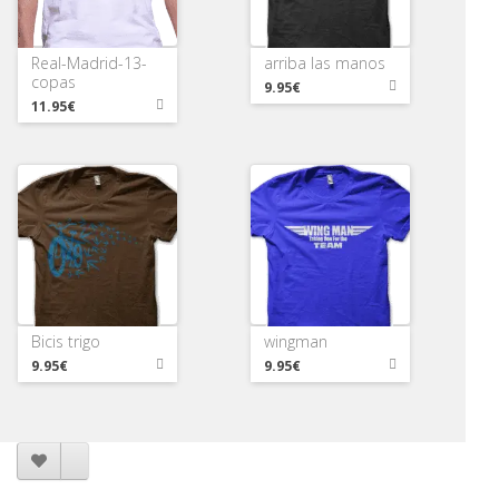
Real-Madrid-13-
arriba las manos
copas
9.95€
11.95€
Bicis trigo
wingman
9.95€
9.95€