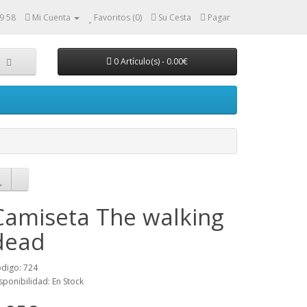
9 58
Mi Cuenta
Favoritos (0)
Su Cesta
Pagar
0 Artículo(s) - 0.00€
Camiseta The walking
dead
digo: 724
sponibilidad: En Stock