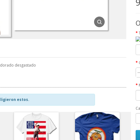
9
O
en dorado desgastado
-
ligieron estos.
Ca