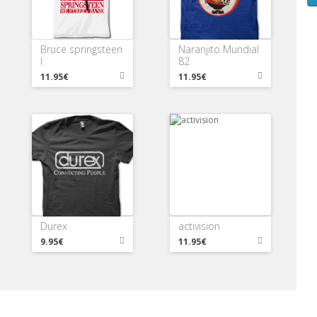
Bruce springsteen
Naranjito Mundial
I
82
11.95€
11.95€
Durex
activision
9.95€
11.95€