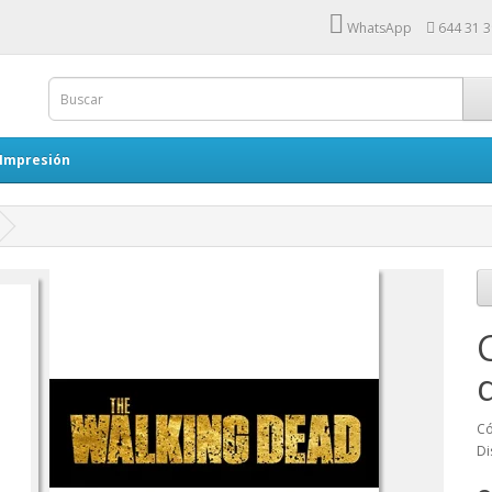
WhatsApp
644 31 3
 Impresión
Có
Di