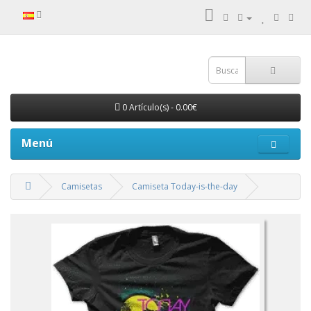
0 Artículo(s) - 0.00€
Menú
Camisetas
Camiseta Today-is-the-day