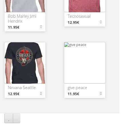
Bob Marley Jimi
Tecnosexual
Hendrix
12.95€
11.95€
Nirvana Seattle
give peace
12.95€
11.95€