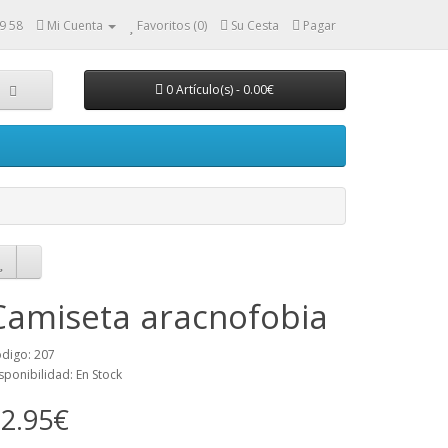
9 58
Mi Cuenta
Favoritos (0)
Su Cesta
Pagar
0 Artículo(s) - 0.00€
Camiseta aracnofobia
digo: 207
sponibilidad: En Stock
2.95€