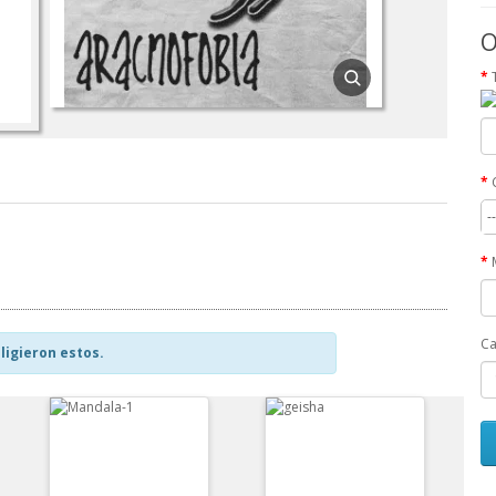
O
-
Ca
ligieron estos.