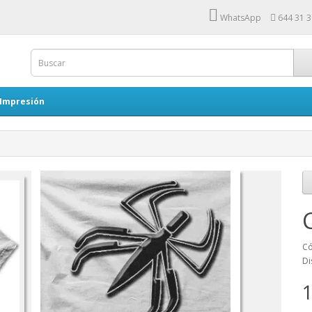
WhatsApp
644 31 3
 Impresión
Có
Di
1