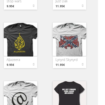
stop wars
Just Dali
9.95€
11.95€
AlJazeera
Lynyrd Skynyrd
9.95€
11.95€