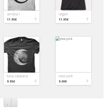
arroba I
virgen
11.95€
11.95€
luna calavera
new york
9.95€
9.00€