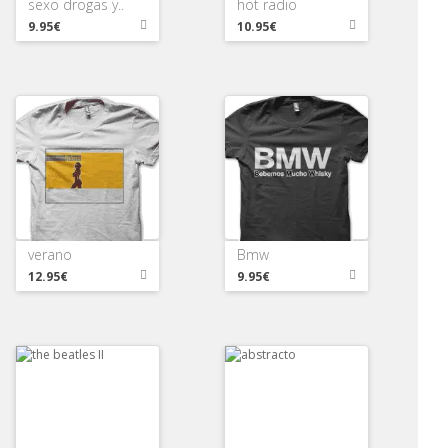
sexo drogas y..
hot radio
9.95€
10.95€
verano
Bmw
12.95€
9.95€