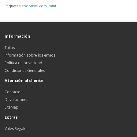
Etiquetas:
todomini.com
,
mini
Información
Tallas
Información sobre los envios
Política de privacidad
Condiciones Generales
Atención al cliente
Contacto
Devoluciones
SiteMap
Extras
Vales Regalo