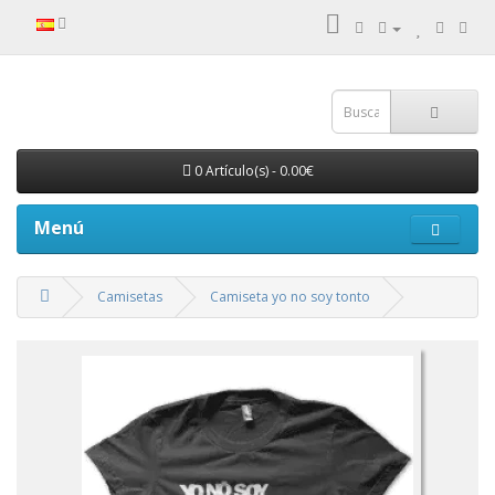
0 Artículo(s) - 0.00€
Menú
Camisetas
Camiseta yo no soy tonto