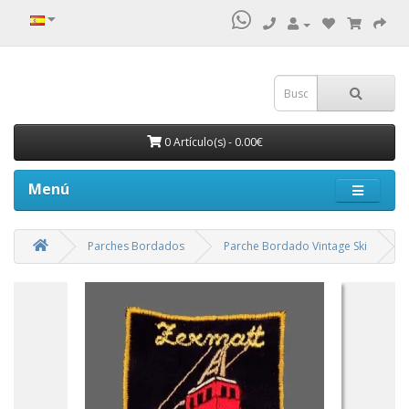
0 Artículo(s) - 0.00€
Menú
Parches Bordados
Parche Bordado Vintage Ski