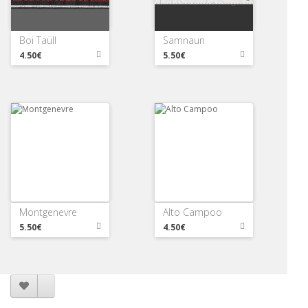
Boi Taüll
Samnaun
4.50€
5.50€
Montgenevre
Alto Campoo
5.50€
4.50€