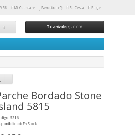
9 58
Mi Cuenta
Favoritos (0)
Su Cesta
Pagar
0 Artículo(s) - 0.00€
Parche Bordado Stone
Island 5815
digo: 5316
sponibilidad: En Stock