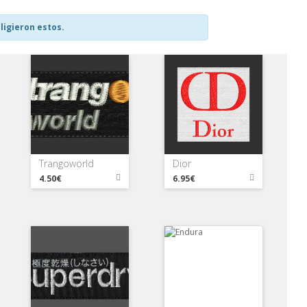
ligieron estos.
Trangoworld
Dior
4.50€
6.95€