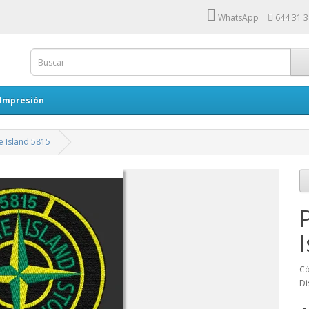
WhatsApp
644 31 3
 Impresión
 Island 5815
Có
Di