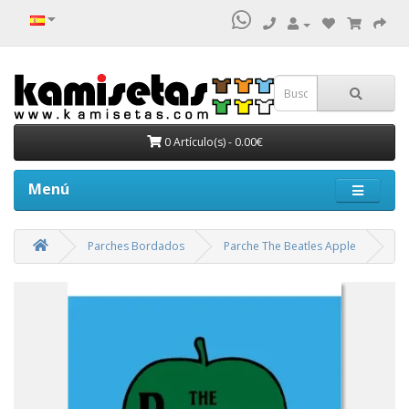
0 Artículo(s) - 0.00€
Menú
Parches Bordados
Parche The Beatles Apple