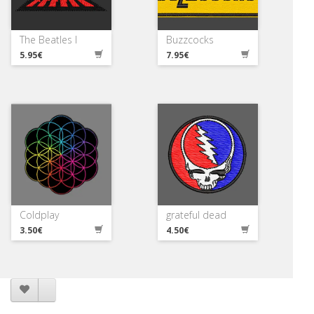
The Beatles I
Buzzcocks
5.95€
7.95€
Coldplay
grateful dead
3.50€
4.50€