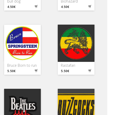
bull dog
Biohazard
4.50€
4.50€
Bruce Born to run
Rastafari
5.50€
5.50€