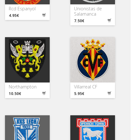
Rcd Espanyol
Unionistas de
Salamanca
4.95€
7.50€
Northampton
Villarreal CF
10.50€
5.95€