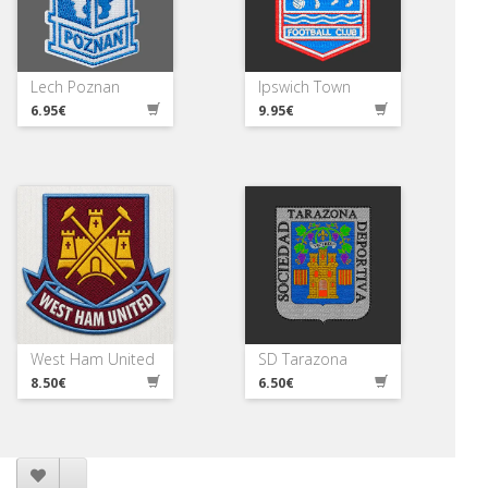
Lech Poznan
Ipswich Town
6.95€
9.95€
West Ham United
SD Tarazona
8.50€
6.50€