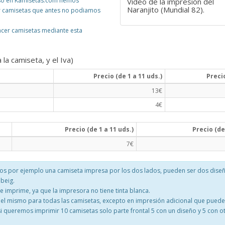
r eso en Kamisetas.com hemos
Video de la impresión del
Naranjito (Mundial 82).
r camisetas que antes no podiamos
acer camisetas mediante esta
la camiseta, y el Iva)
Precio (de 1 a 11 uds.)
Precio
13€
4€
Precio (de 1 a 11 uds.)
Precio (de
7€
mos por ejemplo una camiseta impresa por los dos lados, pueden ser dos diseñ
 beig.
se imprime, ya que la impresora no tiene tinta blanca.
 el mismo para todas las camisetas, excepto en impresión adicional que puede
 si queremos imprimir 10 camisetas solo parte frontal 5 con un diseño y 5 con ot