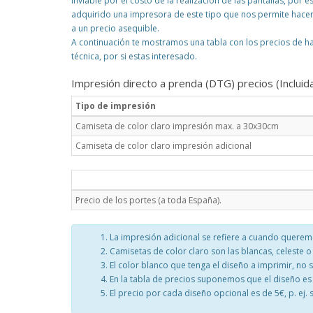
inviable por el costo de la realizacion de las pantallas, po
adquirido una impresora de este tipo que nos permite hace
a un precio asequible.
A continuación te mostramos una tabla con los precios de h
técnica, por si estas interesado.
Impresión directo a prenda (DTG) precios (Incluida 
Tipo de impresión
Camiseta de color claro impresión max. a 30x30cm
Camiseta de color claro impresión adicional
Precio de los portes (a toda España).
La impresión adicional se refiere a cuando quere
Camisetas de color claro son las blancas, celeste o
El color blanco que tenga el diseño a imprimir, no 
En la tabla de precios suponemos que el diseño es
El precio por cada diseño opcional es de 5€, p. ej.