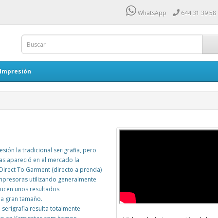
WhatsApp
644 31 39 58
 Impresión
ón la tradicional serigrafia, pero
s apareció en el mercado la
 Direct To Garment (directo a prenda)
impresoras utilizando generalmente
oducen unos resultados
 a gran tamaño.
serigrafia resulta totalmente