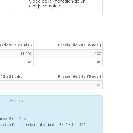
Video de la impresión de un
dibujo complejo.
 (de 12 a 23 uds.)
Precio (de 24 a 35 uds.)
11,50€
10€
4€
4€
 12 a 23 uds.)
Precio (de 24 a 35 uds.)
10€
12€
os diferentes
n ser 2 diseños.
ro diseño, el precio total seria de 13x10 + 5 = 135€